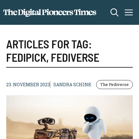
Zum
M
Inhalt
springen
ARTICLES FOR TAG:
FEDIPICK
,
FEDIVERSE
23. NOVEMBER 2023
SANDRA SCHINK
The Fediverse