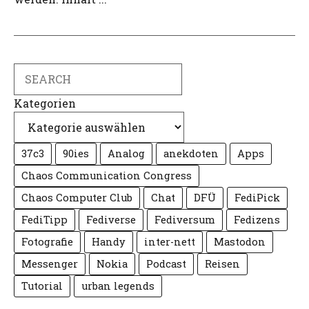
Search
Kategorien
37c3
90ies
Analog
anekdoten
Apps
Chaos Communication Congress
Chaos Computer Club
Chat
DFÜ
FediPick
FediTipp
Fediverse
Fediversum
Fedizens
Fotografie
Handy
inter-nett
Mastodon
Messenger
Nokia
Podcast
Reisen
Tutorial
urban legends