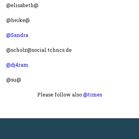
@elisabeth@
@heike@
@Sandra
@scholz@social.tchncs.de
@dj4ram
@su@
Please follow also
@times